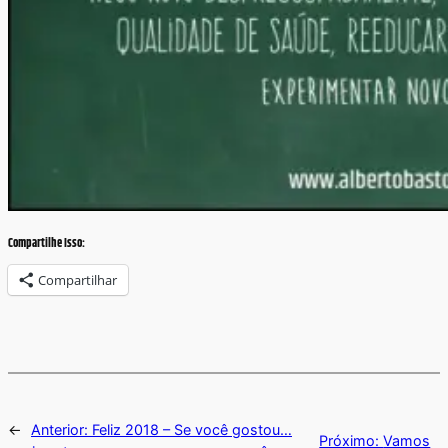
Compartilhe Isso:
Compartilhar
←
Anterior:
Feliz 2018 – Se você gostou…
Próximo:
Vamos