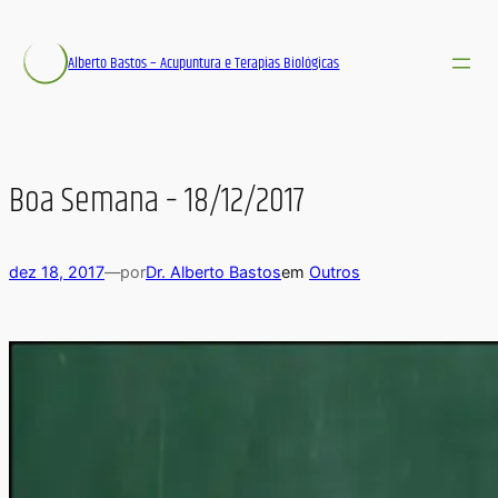
Alberto Bastos – Acupuntura e Terapias Biológicas
Boa Semana – 18/12/2017
dez 18, 2017
—
por
Dr. Alberto Bastos
em
Outros