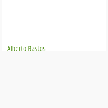
Alberto Bastos
Acupuntura e Terapias Biológicas
CRN: 4-15100310 | CREFITO: 26539-F
Acupuntura, Nutricionista para vegetarianos, Alimentação
Saudável, Medicina Alternativa, Terapias Biológicas,
Cursos de Medicina Alternativa e Medicina Chinesa
Integral.