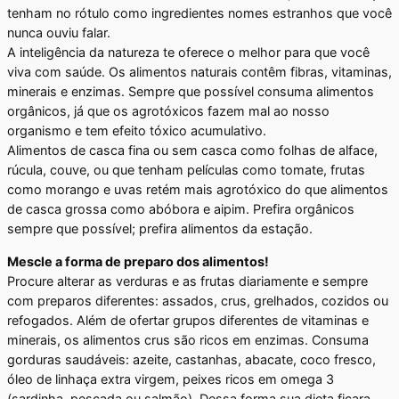
tenham no rótulo como ingredientes nomes estranhos que você
nunca ouviu falar.
A inteligência da natureza te oferece o melhor para que você
viva com saúde. Os alimentos naturais contêm fibras, vitaminas,
minerais e enzimas. Sempre que possível consuma alimentos
orgânicos, já que os agrotóxicos fazem mal ao nosso
organismo e tem efeito tóxico acumulativo.
Alimentos de casca fina ou sem casca como folhas de alface,
rúcula, couve, ou que tenham películas como tomate, frutas
como morango e uvas retém mais agrotóxico do que alimentos
de casca grossa como abóbora e aipim. Prefira orgânicos
sempre que possível; prefira alimentos da estação.
Mescle a forma de preparo dos alimentos!
Procure alterar as verduras e as frutas diariamente e sempre
com preparos diferentes: assados, crus, grelhados, cozidos ou
refogados. Além de ofertar grupos diferentes de vitaminas e
minerais, os alimentos crus são ricos em enzimas. Consuma
gorduras saudáveis: azeite, castanhas, abacate, coco fresco,
óleo de linhaça extra virgem, peixes ricos em omega 3
(sardinha, pescada ou salmão). Dessa forma sua dieta ficara